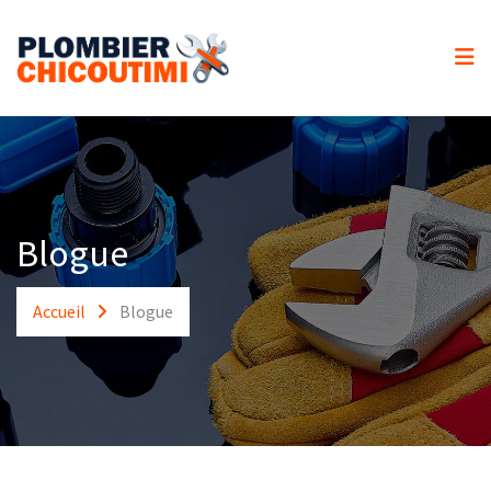
Accueil
Services
Spécialités
Soumission
Urgences
Blogue
Contact
Accueil
Blogue